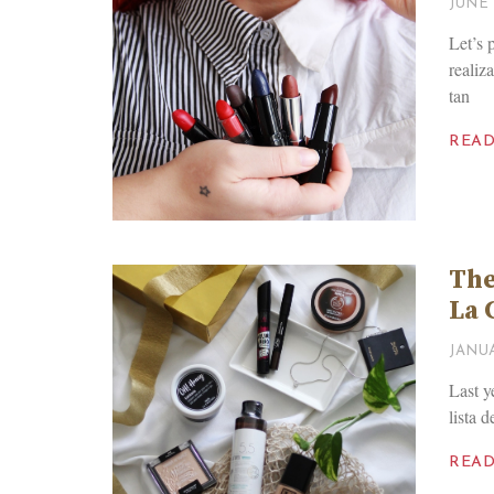
JUNE 
Let’s 
realiz
tan
REA
The
La 
JANUA
Last y
lista 
REA