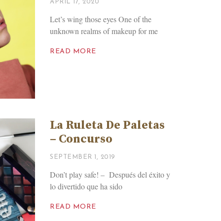
APRIL 17, 2020
Let’s wing those eyes One of the
unknown realms of makeup for me
READ MORE
La Ruleta De Paletas
– Concurso
SEPTEMBER 1, 2019
Don’t play safe! – Después del éxito y
lo divertido que ha sido
READ MORE