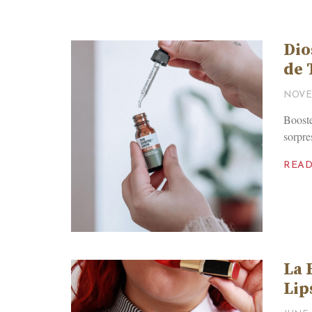
Dio
de 
NOVE
Booste
sorpre
REA
La 
Lip