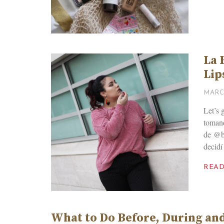
La 
Lip
MARCH
Let’s 
tomand
de @b
decidí
REA
What to Do Before, During and