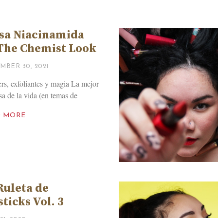
sa Niacinamida
The Chemist Look
MBER 30, 2021
rs, exfoliantes y magia La mejor
sa de la vida (en temas de
D MORE
Ruleta de
sticks Vol. 3