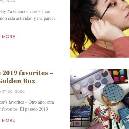
21, 2020
play Ya tenemos varios años
ando esta actividad y me parece
D MORE
 2019 favorites –
Golden Box
RY 20, 2020
ear’s favorites – Otro año, otra
de favoritos. El pasado 2019
D MORE