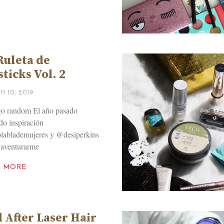
Ruleta de
sticks Vol. 2
 10, 2019
go random El año pasado
o inspiración
lablademujeres y @desiperkins
 aventurarme
D MORE
 After Laser Hair