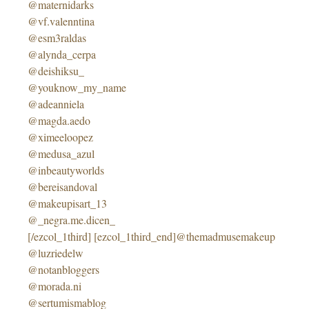
@maternidarks
@vf.valenntina
@esm3raldas
@alynda_cerpa
@deishiksu_
@youknow_my_name
@adeanniela
@magda.aedo
@ximeeloopez
@medusa_azul
@inbeautyworlds
@bereisandoval
@makeupisart_13
@_negra.me.dicen_
[/ezcol_1third] [ezcol_1third_end]@themadmusemakeup
@luzriedelw
@notanbloggers
@morada.ni
@sertumismablog