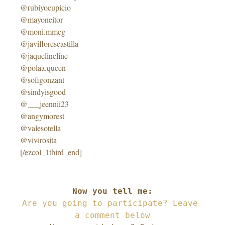
@rubiyocupicio
@mayoneitor
@moni.mmcg
@javiflorescastilla
@jaquelineline
@polaa.queen
@sofigonzant
@sindyisgood
@___jeennii23
@angymorest
@valesotella
@vivirosita
[/ezcol_1third_end]
–
Are you going to participate? Leave 
a comment below