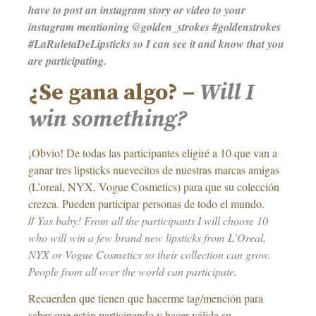
have to post an instagram story or video to your
instagram mentioning @golden_strokes #goldenstrokes
#LaRuletaDeLipsticks so I can see it and know that you
are participating.
¿Se gana algo? –
Will I
win something?
¡Obvio! De todas las participantes eligiré a 10 que van a
ganar tres lipsticks nuevecitos de nuestras marcas amigas
(L’oreal, NYX, Vogue Cosmetics) para que su colección
crezca. Pueden participar personas de todo el mundo.
//
Yas baby! From all the participants I will choose 10
who will win a few brand new lipsticks from L’Oreal,
NYX or Vogue Cosmetics so their collection can grow.
People from all over the world can participate.
Recuerden que tienen que hacerme tag/mención para
saber que están participando y hacer válida su