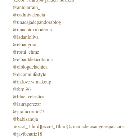
@antolarrain_
@cadmivalencia
@unacajadepandorablog
@unachicxmoderna_
@ladanioliva
@eloangora
@romi_chmz
@elbauldelacolorina
@elblogdelachica
@elconnilifestyle
@in.love.w.makeup
@fern.96
@blue_celestica
@lauraperezzr
@jirafacornio27
@babisanoja
[/ezcol_1third][ezcol_1third]@mariadelosangelespalacios
@javibeatriz18