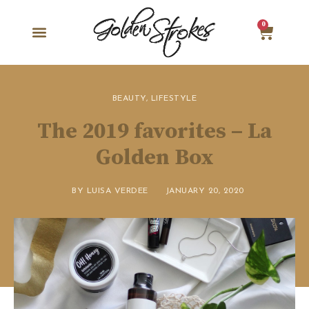
0
BEAUTY
,
LIFESTYLE
The 2019 favorites – La
Golden Box
BY
LUISA VERDEE
JANUARY 20, 2020