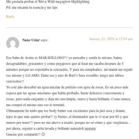
Me gustaría probar el Wet n Wild megaglow Highlighting
Pd: me encanta tu esencia y tus tips
Reply
January 21, 2020 at 12:54 pm
Nane Uslar
says:
Ese balm de Avéne es MARAVILLOSO!!! yo pensaba y sentía lo mismo, balms
desagradables, grasientos y como pegajosos que al final me sacaba después de 5
minutos porque no soportaba la sensación. Y para mi cumpleaños, mi mamá me regaló
ese mismo y LO AMO. Entre ese y uno de Burt’s bees rosadito, tengo mis labios
suavecitos!!
Yo este año descubrí un agua micelar de petrizio con agua de rosas. Es un poco más
espesa que las aguas micelares que había probado, huele delicioso (suavemente a
rosas, pero nada cargante) y deja mi cara limpia, suave y hasta brillante. Como nunca,
me compré el mismo una vez lo terminé.
Últimamente he leído que los body butter son excelentes para la piel seca y tirante,
lejos lo que más quiero probar!! (y bueno, el iluminador que te vi usar por IG y que
muero por tener!!! pero no me atrevo a usarlo, porque no sé cómo y que vergüenza…
por ahora, seguiré a carita lavada y brillante naturalsh jajajajaj
Gracias por compartir!! 🙂