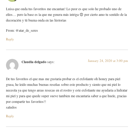
Luisa que onda tus favoritos me encantan! Lo peor es que solo he probado uno de
ellos… pero la base es la que me genera más intriga 😍 por cierto amo tu sentido de la
decoración y tú buena onda en las historias
From: @atar_de_seres
Reply
January 24, 2020 at 3:00 pm
Claudia delgado
says:
De tus favoritos el que mas me gustaria probar es el exfoliante oh honey para piel
grasa, he leido muchas buenas reseñas sobre este producto y siento que mi piel lo
necesita ya que tengo areas resecas en el rostro y este exfoliante me ayudaria a hidratar
mi piel y para que quede super sueve tambien me encantaria saber a que huele, gracias
por compartir tus favoritos!!
saludos
Reply