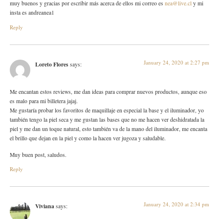
muy buenos y gracias por escribir más acerca de ellos mi correo es
nea@live.cl
y mi
insta es andreanea1
Reply
January 24, 2020 at 2:27 pm
Loreto Flores
says:
Me encantan estos reviews, me dan ideas para comprar nuevos productos, aunque eso
es malo para mi billetera jajaj.
Me gustaría probar los favoritos de maquillaje en especial la base y el iluminador, yo
también tengo la piel seca y me gustan las bases que no me hacen ver deshidratada la
piel y me dan un toque natural, esto también va de la mano del iluminador, me encanta
el brillo que dejan en la piel y como la hacen ver jugoza y saludable.
Muy buen post, saludos.
Reply
January 24, 2020 at 2:34 pm
Viviana
says: