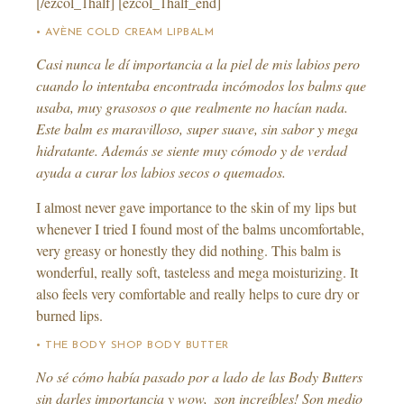
[/ezcol_1half] [ezcol_1half_end]
• AVÈNE COLD CREAM LIPBALM
Casi nunca le dí importancia a la piel de mis labios pero
cuando lo intentaba encontrada incómodos los balms que
usaba, muy grasosos o que realmente no hacían nada.
Este balm es maravilloso, super suave, sin sabor y mega
hidratante. Además se siente muy cómodo y de verdad
ayuda a curar los labios secos o quemados.
I almost never gave importance to the skin of my lips but
whenever I tried I found most of the balms uncomfortable,
very greasy or honestly they did nothing. This balm is
wonderful, really soft, tasteless and mega moisturizing. It
also feels very comfortable and really helps to cure dry or
burned lips.
• THE BODY SHOP BODY BUTTER
No sé cómo había pasado por a lado de las Body Butters
sin darles importancia y wow, ¡son increíbles! Son medio