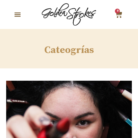
0
Cateogrías