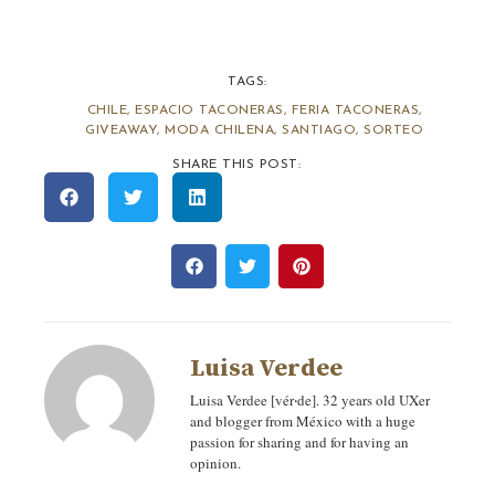
TAGS:
CHILE
,
ESPACIO TACONERAS
,
FERIA TACONERAS
,
GIVEAWAY
,
MODA CHILENA
,
SANTIAGO
,
SORTEO
SHARE THIS POST:
Luisa Verdee
Luisa Verdee [vér‧de]. 32 years old UXer
and blogger from México with a huge
passion for sharing and for having an
opinion.