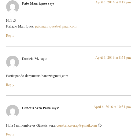
April 5, 2016 at 9:17 pm
Pato Manriquez
says:
Holi :3
Patricio Manríquez,
patomanriquezb@gmail.com
Reply
April 6, 2016 at 8:54 pm
Daniela M.
says:
Participando danymatusibanez@gmail,com
Reply
April 6, 2016 at 10:54 pm
Genesis Vera Palta
says:
Hola ! mi nombre es Génesis vera,
constanzaverap@gmail.com
🙂
Reply