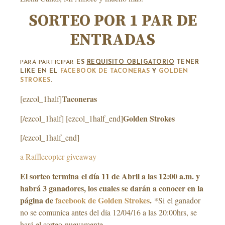
SORTEO POR 1 PAR DE
ENTRADAS
PARA PARTICIPAR
ES
REQUISITO OBLIGATORIO
TENER
LIKE EN EL
FACEBOOK DE TACONERAS
Y
GOLDEN
STROKES
.
Taconeras
[ezcol_1half]
Golden Strokes
[/ezcol_1half] [ezcol_1half_end]
[/ezcol_1half_end]
a Rafflecopter giveaway
El sorteo termina el día 11 de Abril a las 12:00 a.m. y
habrá 3 ganadores, los cuales se darán a conocer en la
página de
facebook de Golden Strokes
.
*Si el ganador
no se comunica antes del día 12/04/16 a las 20:00hrs, se
hará el sorteo nuevamente.