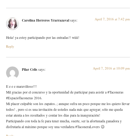
April 7, 2016 at 7:42 pm
Carolina Herreros Yrarrazaval
says:
Hola! ya estoy participando por las entradas!! wiiii!
Reply
April 7, 2016 at 10:09 pm
Pilar Celis
says:
E e e e maravilloso!!!
Mil gracias por el concurso y la oportunidad de participar para asistir a #Taconeras
#EspacioTaconeras 2016.
Mi placer culpable son los zapatos..; aunque sufra un poco porque me los quiero llevar
todos! , pero si es una invitación de ustedes nada más que agregar; sólo me queda
estar atenta a los resultados y contar los días para la inauguración!
Participando con toda la fe para tener mucha, suerte, ser la afortunada ganadora y
disfrutarla al máximo porque soy una verdadera #TaconeraLovers 😉
Reply