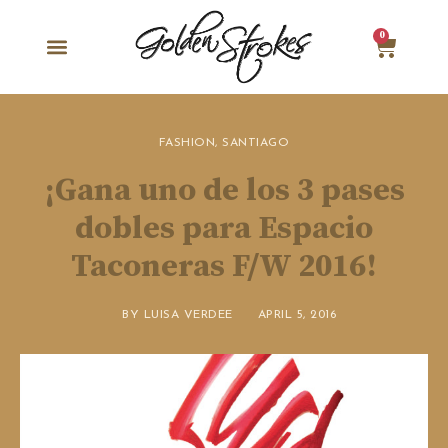
0
FASHION
,
SANTIAGO
¡Gana uno de los 3 pases
dobles para Espacio
Taconeras F/W 2016!
BY
LUISA VERDEE
APRIL 5, 2016