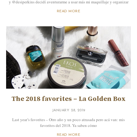
y @desiperkins decidí aventurarme a usar más mi maquillaje y organizar
READ MORE
The 2018 favorites – La Golden Box
JANUARY 28, 2019
Last year’s favorites – Otro año y un poco atrasada pero acá van: mis
favoritos del 2018. Ya saben cómo
READ MORE