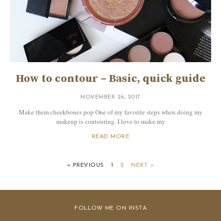
How to contour – Basic, quick guide
NOVEMBER 26, 2017
Make them cheekbones pop One of my favorite steps when doing my
makeup is contouring. I love to make my
READ MORE
« PREVIOUS
1
2
NEXT »
FOLLOW ME ON INSTA