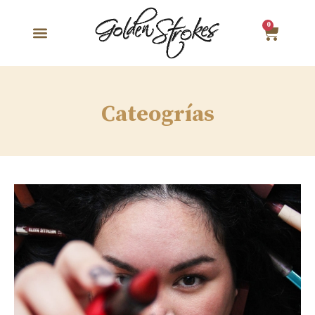
0
Cateogrías