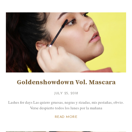
Goldenshowdown Vol. Mascara
JULY 25, 2018
Lashes for days Las quiero gruesas, negras y rizadas, mis pestañas, obvio.
Verse despierto todos los lunes por la mañana
READ MORE