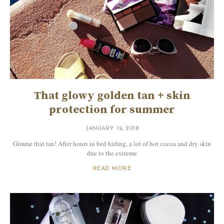
That glowy golden tan + skin
protection for summer
JANUARY 19, 2018
Gimme that tan! After hours in bed hiding, a lot of hot cocoa and dry skin
due to the extreme
READ MORE