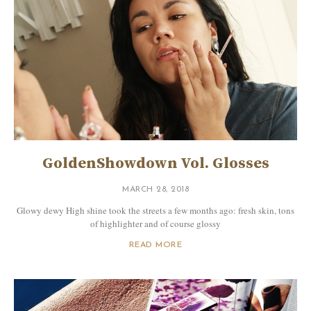
GoldenShowdown Vol. Glosses
MARCH 28, 2018
Glowy dewy High shine took the streets a few months ago: fresh skin, tons
of highlighter and of course glossy
READ MORE