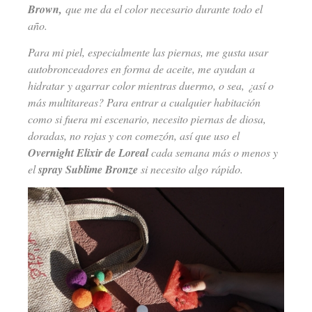
Brown,
que me da el color necesario durante todo el
año.
Para mi piel, especialmente las piernas, me gusta usar
autobronceadores en forma de aceite, me ayudan a
hidratar y agarrar color mientras duermo, o sea, ¿así o
más multitareas? Para entrar a cualquier habitación
como si fuera mi escenario, necesito piernas de diosa,
doradas, no rojas y con comezón, así que uso el
Overnight Elixir de Loreal
cada semana más o menos y
el
spray Sublime Bronze
si necesito algo rápido.