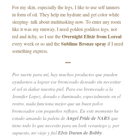
For my skin, especially the legs, I like to use self tanners
in form of oil. They help me hydrate and get color while
sleeping- talk about multitasking now. To enter any room
like it was my runway, I need golden goddess legs, not
Overnight Elixir from Loreal
red and itchy, so I use the
Sublime Bronze spray
every week or so and the
if I need
something express.
•••
Por suerte para mí, hay muchos productos que pueden
ayudarnos a lograr ese bronceado deseado sin necesitar
el sol ni dañar nuestra piel. Para ese bronceado a la
Jennifer Lopez, dorado e iluminado, especialmente en el
rostro, nada funciona mejor que un buen polvo
bronceador con pequeños reflejos. En este momento he
estado amando la paleta de
Angel Pride de NARS
que
tiene todo lo que necesito para un look veraniego y, por
supuesto, mi viejo y fiel
Elvis Duran de Bobby