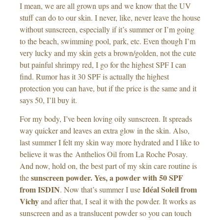
I mean, we are all grown ups and we know that the UV
stuff can do to our skin. I never, like, never leave the house
without sunscreen, especially if it’s summer or I’m going
to the beach, swimming pool, park, etc. Even though I’m
very lucky and my skin gets a brown/golden, not the cute
but painful shrimpy red, I go for the highest SPF I can
find. Rumor has it 30 SPF is actually the highest
protection you can have, but if the price is the same and it
says 50, I’ll buy it.
For my body, I’ve been loving oily sunscreen. It spreads
way quicker and leaves an extra glow in the skin. Also,
last summer I felt my skin way more hydrated and I like to
believe it was the Anthelios Oil from La Roche Posay.
And now, hold on, the best part of my skin care routine is
sunscreen powder. Yes, a powder with 50 SPF
the
from ISDIN
Idéal Soleil from
. Now that’s summer I use
Vichy
and after that, I seal it with the powder. It works as
sunscreen and as a translucent powder so you can touch