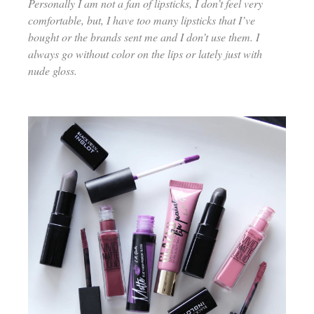
Personally I am not a fan of lipsticks, I don’t feel very
comfortable, but, I have too many lipsticks that I’ve
bought or the brands sent me and I don’t use them. I
always go without color on the lips or lately just with
nude gloss.
–