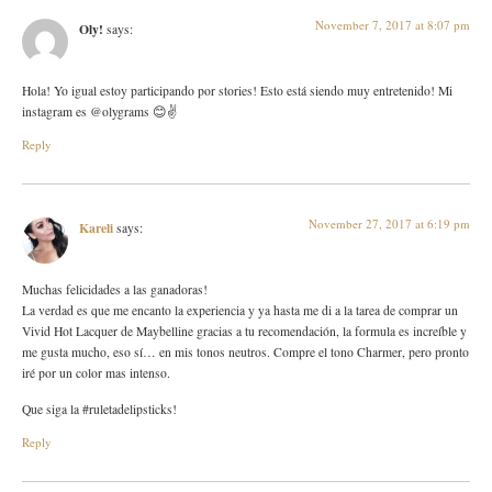
November 7, 2017 at 8:07 pm
Oly!
says:
Hola! Yo igual estoy participando por stories! Esto está siendo muy entretenido! Mi
instagram es @olygrams 😊✌
Reply
November 27, 2017 at 6:19 pm
Kareli
says:
Muchas felicidades a las ganadoras!
La verdad es que me encanto la experiencia y ya hasta me di a la tarea de comprar un
Vivid Hot Lacquer de Maybelline gracias a tu recomendación, la formula es increíble y
me gusta mucho, eso sí… en mis tonos neutros. Compre el tono Charmer, pero pronto
iré por un color mas intenso.
Que siga la #ruletadelipsticks!
Reply