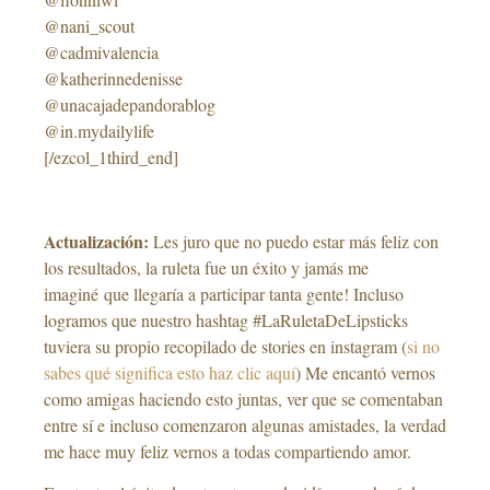
@nani_scout
@cadmivalencia
@katherinnedenisse
@unacajadepandorablog
@in.mydailylife
[/ezcol_1third_end]
–
Actualización:
Les juro que no puedo estar más feliz con
los resultados, la ruleta fue un éxito y jamás me
imaginé que llegaría a participar tanta gente! Incluso
logramos que nuestro hashtag #LaRuletaDeLipsticks
tuviera su propio recopilado de stories en instagram (
si no
sabes qué significa esto haz clic aquí
) Me encantó vernos
como amigas haciendo esto juntas, ver que se comentaban
entre sí e incluso comenzaron algunas amistades, la verdad
me hace muy feliz vernos a todas compartiendo amor.