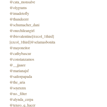
@cata_monsalve
@olygrams
@imadetofly
@thundeerrr
@schumacher_dani
@onechileangirl
@ibisvalentine[/ezcol_1third]
[ezcol_1third]@selamasbonita
@mayoneitor
@cathybascur
@constanzamos
@__jjaaee
@marianajsf
@sailorpapada
@the_aria
@soyexmx
@no._filter
@alynda_cerpa
@tengo_q_hacer