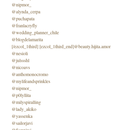
@nipmor_
@alynda_cerpa
@puchapata
@franlacryfly
@wedding_planner_chile
@blogdelamarita
[/ezcol_1third] [ezcol_1third_end]@beauty.hijita.amor
@nesioli
@julssshl
@nicoavs
@anthomonocromo
@mylifeandsprinkles
@nipmor_
@p0lyllita
@milyspiralling
@lady_akiko
@yassenka
@sailorjavi
@fionniwi