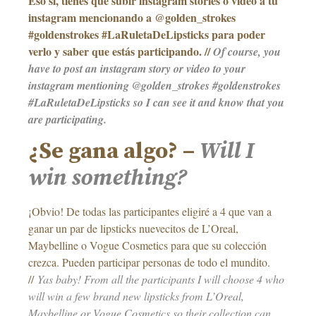
Eso sí, tienes que subir instagram stories o video a tu
instagram mencionando a @golden_strokes
#goldenstrokes #LaRuletaDeLipsticks para poder
verlo y saber que estás participando. //
Of course, you
have to post an instagram story or video to your
instagram mentioning @golden_strokes #goldenstrokes
#LaRuletaDeLipsticks so I can see it and know that you
are participating.
¿Se gana algo? –
Will I
win something?
¡Obvio! De todas las participantes eligiré a 4 que van a
ganar un par de lipsticks nuevecitos de L’Oreal,
Maybelline o Vogue Cosmetics para que su colección
crezca. Pueden participar personas de todo el mundito.
//
Yas baby! From all the participants I will choose 4 who
will win a few brand new lipsticks from L’Oreal,
Maybelline or Vogue Cosmetics so their collection can