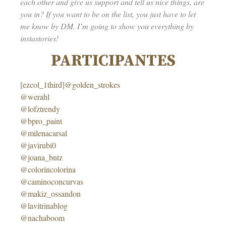
each other and give us support and tell us nice things, are
you in? If you want to be on the list, you just have to let
me know by DM. I’m going to show you everything by
instastories!
PARTICIPANTES
[ezcol_1third]@golden_strokes
@werahl
@lofztrendy
@bpro_paint
@milenacarsal
@javirubi0
@joana_bntz
@colorincolorina
@caminoconcurvas
@makiz_ossandon
@lavitrinablog
@nachaboom