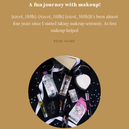
A fun journey with makeup!
[ezcol_1fifth]–[/ezcol_1fifth] [ezcol_3fifth]It’s been almost
four years since I started taking makeup seriously. At first
makeup helped
READ MORE