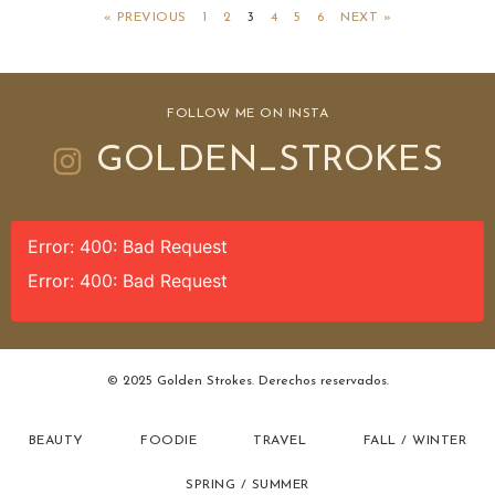
« PREVIOUS
1
2
3
4
5
6
NEXT »
FOLLOW ME ON INSTA
GOLDEN_STROKES
Error: 400: Bad Request
Error: 400: Bad Request
© 2025 Golden Strokes. Derechos reservados.
BEAUTY
FOODIE
TRAVEL
FALL / WINTER
SPRING / SUMMER