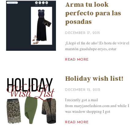
Arma tu look
perfecto para las
posadas
DECEMBER 17, 2015
¡Llegó el fin de año! Es hora de vivir el
maratón guadalupe-reyes, estar
READ MORE
Holiday wish list!
DECEMBER 12, 2015
I recently got a mail
from maryjanefashion.com and while I
was window shopping I got
READ MORE