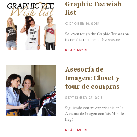
Graphic Tee wish
list
OCTOBER 16, 2015
So, even tough the Graphic Tee was on
its trendiest moments few seasons
READ MORE
Asesoría de
Imagen: Closet y
tour de compras
SEPTEMBER 27, 2015
Siguiendo con mi experiencia en la
Asesoría de Imagen con Isis Miralles,
llegó
READ MORE