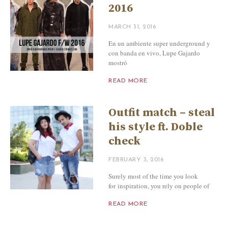
2016
MARCH 31, 2016
En un ambiente super underground y
con banda en vivo, Lupe Gajardo
mostró
READ MORE
Outfit match – steal
his style ft. Doble
check
FEBRUARY 3, 2016
Surely most of the time you look
for inspiration, you rely on people of
READ MORE