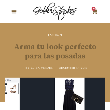
0
FASHION
Arma tu look perfecto
para las posadas
BY
LUISA VERDEE
DECEMBER 17, 2015