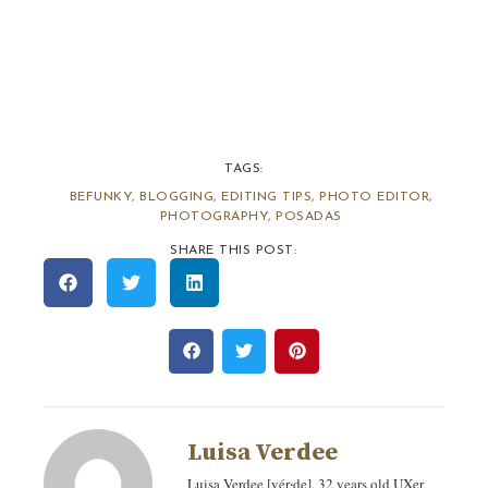
TAGS:
BEFUNKY
,
BLOGGING
,
EDITING TIPS
,
PHOTO EDITOR
,
PHOTOGRAPHY
,
POSADAS
SHARE THIS POST:
Luisa Verdee
Luisa Verdee [vér‧de]. 32 years old UXer