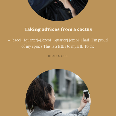
Taking advices from a cactus
– [ezcol_1quarter]–[/ezcol_1quarter] [ezcol_1half] I’m proud
of my spines This is a letter to myself. To the
READ MORE