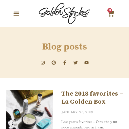
0
Blog posts
The 2018 favorites –
La Golden Box
JANUARY 28, 2019
Last year’s favorites – Otro año y un
poco atrasada pero acá van: