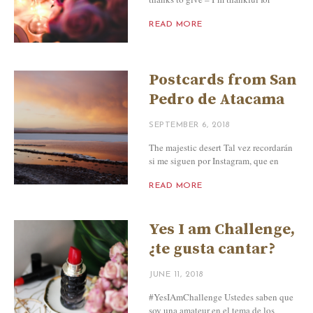
READ MORE
Postcards from San
Pedro de Atacama
SEPTEMBER 6, 2018
The majestic desert Tal vez recordarán
si me siguen por Instagram, que en
READ MORE
Yes I am Challenge,
¿te gusta cantar?
JUNE 11, 2018
#YesIAmChallenge Ustedes saben que
soy una amateur en el tema de los