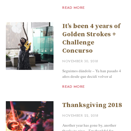
READ MORE
It’s been 4 years of
Golden Strokes +
Challenge
Concurso
NOVEMBER 30, 2018
Seguimos dándole – Ya han pasado 4
años desde que decidí volver al
READ MORE
Thanksgiving 2018
NOVEMBER 22, 2018
Another year has gone by, another
thanks to give – I’m thankful for