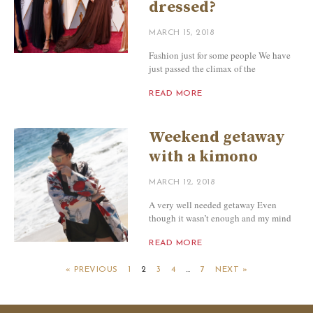
dressed?
MARCH 15, 2018
Fashion just for some people We have
just passed the climax of the
READ MORE
Weekend getaway
with a kimono
MARCH 12, 2018
A very well needed getaway Even
though it wasn’t enough and my mind
READ MORE
« PREVIOUS
1
2
3
4
…
7
NEXT »