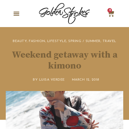
0
BEAUTY
,
FASHION
,
LIFESTYLE
,
SPRING / SUMMER
,
TRAVEL
Weekend getaway with a
kimono
BY
LUISA VERDEE
MARCH 12, 2018