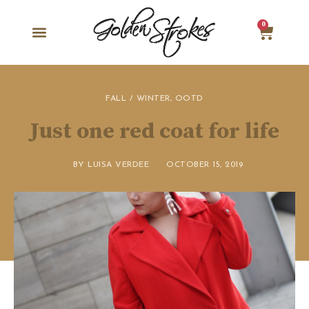
0
FALL / WINTER
,
OOTD
Just one red coat for life
BY
LUISA VERDEE
OCTOBER 15, 2019