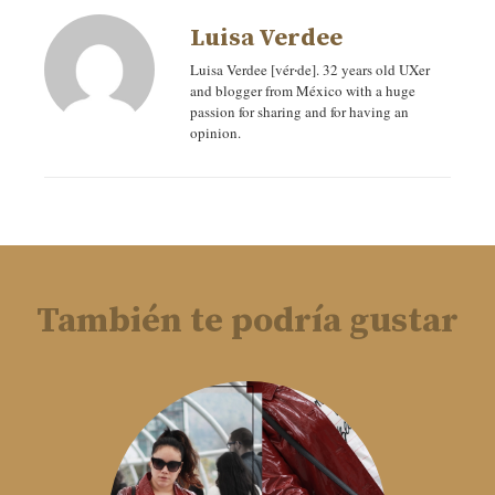
Luisa Verdee
Luisa Verdee [vér‧de]. 32 years old UXer
and blogger from México with a huge
passion for sharing and for having an
opinion.
También te podría gustar