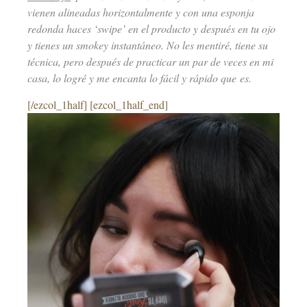
vienen alineadas horizontalmente y con una esponja
redonda haces ‘swipe’ en el producto y después en tu ojo
y tienes un smokey instantáneo. No les mentiré, tiene su
técnica, pero después de practicar un par de veces en mi
casa, lo logré y me encanta lo fácil y rápido que es.
[/ezcol_1half] [ezcol_1half_end]