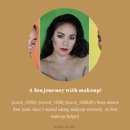
A fun journey with makeup!
[ezcol_1fifth]–[/ezcol_1fifth] [ezcol_3fifth]It’s been almost
four years since I started taking makeup seriously. At first
makeup helped
READ MORE