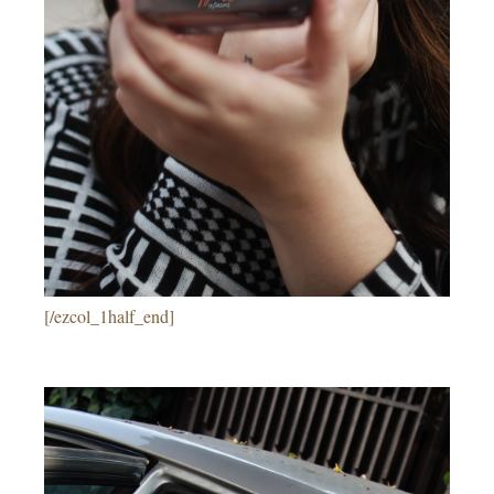
[/ezcol_1half_end]
–