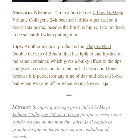
Mascara:
Whenever I’m in a hurry I use
L’Oreal’s Mega
Volume Collagene 24h
because it dries super fast so it
doesn’t stains me, besides the brush is big so I do not have
to be so careful when putting it on.
Lips:
Another magical product is the
They’re Real
Double the Lip of Benefit
that has lipliner and lipstick in
the same container, which gives a bulky effect to the lips
and gives a cooler touch to the look. I use a coral tone
because it is perfect for any time of day and doesn’t looks
bad when wearing off or when giving kisses -jaja
•••
Mascara:
Siempre que tengo prisa utilizó la
Mega
Volume Collagene 24h de L’Oreal
porque se seca super
rápido así que no me mancha, además el cepillo es
grande así que no tengo que ser tan cuidadosa al
ponerlo.