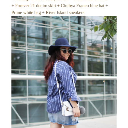
+
Forever 21
denim skirt + Cinthya Franco blue hat +
Prune white bag + River Island sneakers