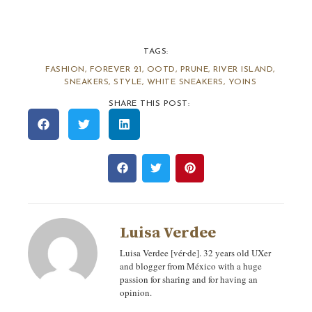
TAGS:
FASHION
,
FOREVER 21
,
OOTD
,
PRUNE
,
RIVER ISLAND
,
SNEAKERS
,
STYLE
,
WHITE SNEAKERS
,
YOINS
SHARE THIS POST:
Luisa Verdee
Luisa Verdee [vér‧de]. 32 years old UXer
and blogger from México with a huge
passion for sharing and for having an
opinion.