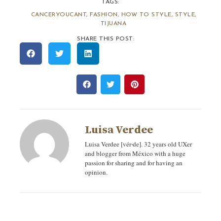
TAGS:
CANCERYOUCANT
,
FASHION
,
HOW TO STYLE
,
STYLE
,
TIJUANA
SHARE THIS POST:
Luisa Verdee
Luisa Verdee [vér‧de]. 32 years old UXer
and blogger from México with a huge
passion for sharing and for having an
opinion.