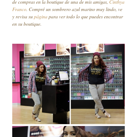
de compras en la boutique de una de mis amigas,
Cinthya
Franco
. Compré un sombrero azul marino muy lindo, ve
y revisa su
página
para ver todo lo que puedes encontrar
en su boutique.