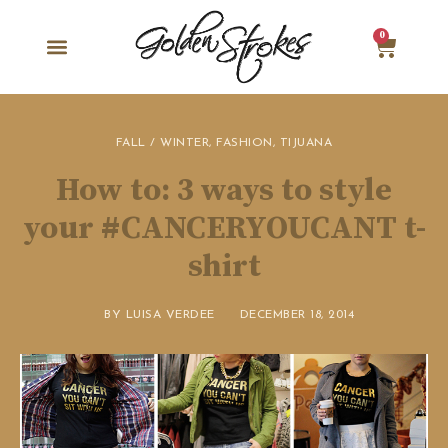
0
FALL / WINTER
,
FASHION
,
TIJUANA
How to: 3 ways to style
your #CANCERYOUCANT t-
shirt
BY
LUISA VERDEE
DECEMBER 18, 2014