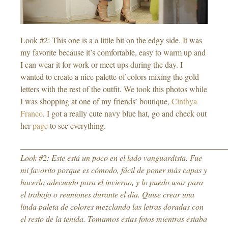
Look #2: This one is a a little bit on the edgy side. It was
my favorite because it’s comfortable, easy to warm up and
I can wear it for work or meet ups during the day. I
wanted to create a nice palette of colors mixing the gold
letters with the rest of the outfit. We took this photos while
I was shopping at one of my friends’ boutique,
Cinthya
Franco
. I got a really cute navy blue hat, go and check out
her
page
to see everything.
___________________________________________________
Look #2: Este está un poco en el lado vanguardista. Fue
mi favorito porque es cómodo, fácil de poner más capas y
hacerlo adecuado para el invierno, y lo puedo usar para
el trabajo o reuniones durante el día. Quise crear una
linda paleta de colores mezclando las letras doradas con
el resto de la tenida. Tomamos estas fotos mientras estaba