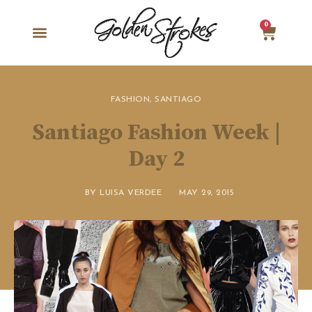
0
FASHION
,
SANTIAGO
Santiago Fashion Week |
Day 2
BY
LUISA VERDEE
MAY 29, 2015