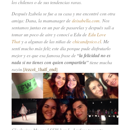
los chilenos o de sus tendencias raras.
Después Izabela se fue a su casa y me encontré con otra
amiga: Dana, la mamanager de
deisabella.com
. Nos
sentamos juntas en un par de pasarelas y después salí a
tomar un poco de aire y conocí a Edu de
Edu Love
That
y a algunas de las niñas de
chicandpsico.cl
. Me
sentí mucho más feliz este día porque pude disfrutarlo
mejor y es que esa famosa frase de
“la felicidad no es
nada si no tienes con quien compartirla”
tiene mucha
razón.
[/ezcol_1half_end]
Clockwise: My used SFW band -I refuse to waste