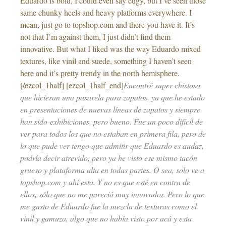
Eduardo is bold, I could even say edgy, but I’ve seen those
same chunky heels and heavy platforms everywhere. I
mean, just go to topshop.com and there you have it. It’s
not that I’m against them, I just didn’t find them
innovative. But what I liked was the way Eduardo mixed
textures, like vinil and suede, something I haven’t seen
here and it’s pretty trendy in the north hemisphere.
[/ezcol_1half] [ezcol_1half_end]
Encontré super chistoso
que hicieran una pasarela para zapatos, ya que he estado
en presentaciones de nuevas líneas de zapatos y siempre
han sido exhibiciones, pero bueno. Fue un poco difícil de
ver para todos los que no estaban en primera fila, pero de
lo que pude ver tengo que admitir que Eduardo es audaz,
podría decir atrevido, pero ya he visto ese mismo tacón
grueso y plataforma alta en todas partes. O sea, solo ve a
topshop.com y ahí esta. Y no es que esté en contra de
ellos, sólo que no me pareció muy innovador. Pero lo que
me gusto de Eduardo fue la mezcla de texturas como el
vinil y gamuza, algo que no había visto por acá y esta