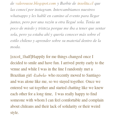
de
valerousse.blogspot.com
y Barbie de
insolita.cl
que
las conocí por instagram. Intercambiamos nuestros
whatsapps y les hablé en camino al evento para llegar
juntas, pero por una razón u otra llegué sola. Tenía un
poco de miedo y tristeza porque me iba a tener que sentar
sola, pero ya estaba ahí y quería conocer más sobre el
estilo chileno y aprender sobre su material dentro de la
moda.
[ezcol_1half]Happily for me things changed once I
decided to smile and have fun. I arrived pretty early to the
venue and while I was in the line I randomly met a
Brazilian girl
-Izabela-
who recently moved to Santiago
and was alone like me, so we stayed together. Once we
entered we sat together and started chatting like we knew
each other for a long time, I was really happy to find
someone with whom I can feel comfortable and complain
about chileans and their lack of solidarity or their weird
style.