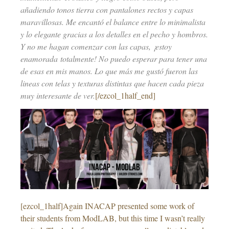
añadiendo tonos tierra con pantalones rectos y capas
maravillosas. Me encantó el balance entre lo minimalista
y lo elegante gracias a los detalles en el pecho y hombros.
Y no me hagan comenzar con las capas, ¡estoy
enamorada totalmente! No puedo esperar para tener una
de esas en mis manos. Lo que más me gustó fueron las
lineas con telas y texturas distintas que hacen cada pieza
muy interesante de ver.
[/ezcol_1half_end]
[ezcol_1half]Again INACAP presented some work of
their students from ModLAB, but this time I wasn’t really