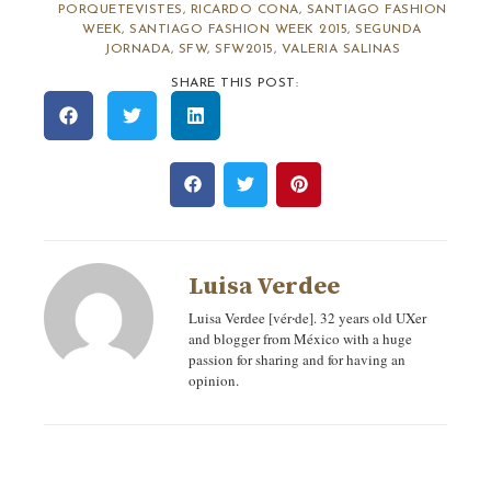
PORQUETEVISTES
,
RICARDO CONA
,
SANTIAGO FASHION
WEEK
,
SANTIAGO FASHION WEEK 2015
,
SEGUNDA
JORNADA
,
SFW
,
SFW2015
,
VALERIA SALINAS
SHARE THIS POST:
Luisa Verdee
Luisa Verdee [vér‧de]. 32 years old UXer
and blogger from México with a huge
passion for sharing and for having an
opinion.