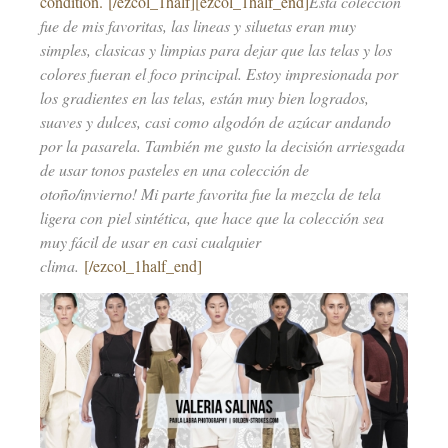
condition. [/ezcol_1half][ezcol_1half_end]
Esta colección
fue de mis favoritas, las lineas y siluetas eran muy
simples, clasicas y limpias para dejar que las telas y los
colores fueran el foco principal. Estoy impresionada por
los gradientes en las telas, están muy bien logrados,
suaves y dulces, casi como algodón de azúcar andando
por la pasarela. También me gusto la decisión arriesgada
de usar tonos pasteles en una colección de
otoño/invierno! Mi parte favorita fue la mezcla de tela
ligera con piel sintética, que hace que la colección sea
muy fácil de usar en casi cualquier
clima.
[/ezcol_1half_end]