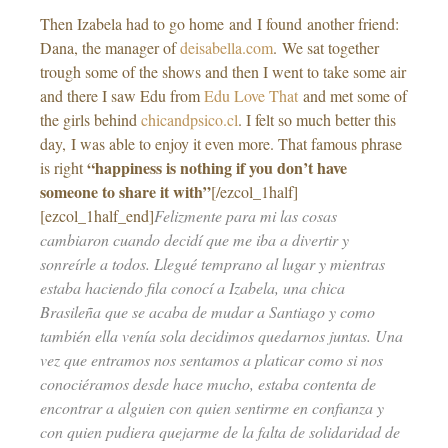
Then Izabela had to go home and I found another friend:
Dana, the manager of
deisabella.com
. We sat together
trough some of the shows and then I went to take some air
and there I saw Edu from
Edu Love That
and met some of
the girls behind
chicandpsico.cl
. I felt so much better this
day, I was able to enjoy it even more. That famous phrase
“happiness is nothing if you don’t have
is right
someone to share it with”
[/ezcol_1half]
[ezcol_1half_end]
Felizmente para mi las cosas
cambiaron cuando decidí que me iba a divertir y
sonreírle a todos. Llegué temprano al lugar y mientras
estaba haciendo fila conocí a Izabela, una chica
Brasileña que se acaba de mudar a Santiago y como
también ella venía sola decidimos quedarnos juntas. Una
vez que entramos nos sentamos a platicar como si nos
conociéramos desde hace mucho, estaba contenta de
encontrar a alguien con quien sentirme en confianza y
con quien pudiera quejarme de la falta de solidaridad de