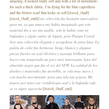
amazing, it looked really soft and with a lot of movement -
for such a thick fabric. I’m dying for the blue cape/dress
and the brown scarf that looks so soft![/ezcol_1half]
[ezcol_1half_end]
Esta colección fue bastante innovadora
para mi, ya que nunca me había imaginado que este
material iba a ser tan usable, solo lo había visto en
bufandas y algún suéter de hippie, pero Pampa Corral
hizo una colección elegante y acogedora de pura lana. La
paleta de color fue hermosa: beige, blanco y algunas
piezas fuertes en azul eléctrico y naranja brillante para
hacer esta temporada un poco más interesante, lejos del
aburrido negro que fue el rey del SFW. La calidad de los
diseños y materiales fue increíble, se veía muy suave y
con mucho movimiento -para una tela tan gruesa. Me
muero por tener ese vestido/capa azul y la bufanda cafe,
se ve súper suavecita!
[/ezcol_1half_end]