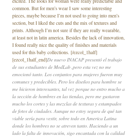
excited. The looks for woman were really predictable and
common. But for men’s wear I saw some interesting
pieces, maybe because I’m not used to going into men’s
section, but I liked the cuts and the mix of textures and
prints. Although I’m not sure if they are really wearable,
at least not in latin america. Besides the lack of innovation,
I found really nice the quality of finishes and materials
used for this baby collections. [/ezcol_1half]
[ezcol_1half_end]
De nuevo INACAP presentó el trabajo
de sus estudiantes de ModLab ,pero esta vez no me
emocionó tanto. Los conjuntos para mujeres fueron muy
comunes y predecibles. Pero los diseños para hombre se
me hicieron interesantes, tal vez porque no entro mucho a
la sección de hombres en las tiendas, pero me gustaron
mucho los cortes y las mezclas de texturas y estampados
de fotos de ciudades. Aunque no estoy segura de qué tan
viable sería para vestir, sobre todo en America Latina
donde los hombres no se atreven tanto. Haciendo a un
lado la falta de innovación, sigo encantada con la calidad