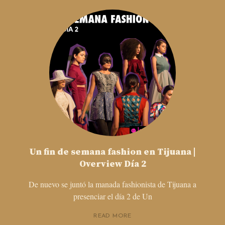
Un fin de semana fashion en Tijuana |
Overview Día 2
De nuevo se juntó la manada fashionista de Tijuana a
presenciar el día 2 de Un
READ MORE