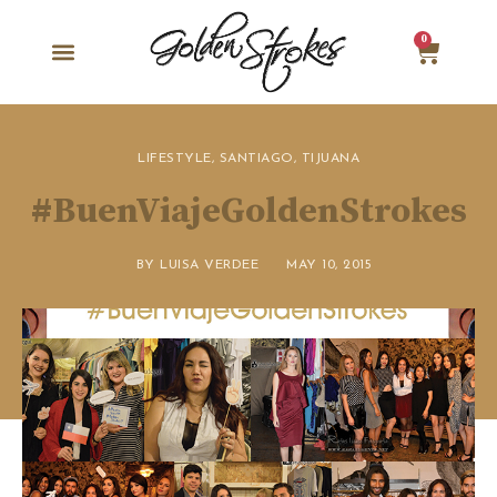
0
LIFESTYLE
,
SANTIAGO
,
TIJUANA
#BuenViajeGoldenStrokes
BY
LUISA VERDEE
MAY 10, 2015