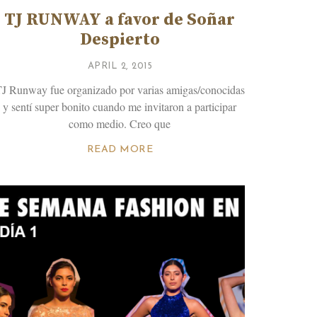
TJ RUNWAY a favor de Soñar
Despierto
APRIL 2, 2015
J Runway fue organizado por varias amigas/conocidas
y sentí super bonito cuando me invitaron a participar
como medio. Creo que
READ MORE