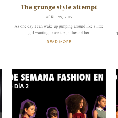
The grunge style attempt
APRIL 29, 2015
As one day I can wake up jumping around like a little
girl wanting to use the puffiest of her
T
READ MORE