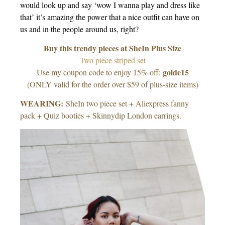
would look up and say ‘wow I wanna play and dress like
that’ it’s amazing the power that a nice outfit can have on
us and in the people around us, right?
Buy this trendy pieces at SheIn Plus Size
Two piece striped set
golde15
Use my coupon code to enjoy 15% off:
(ONLY valid for the order over $59 of plus-size items)
WEARING:
SheIn two piece set + Aliexpress fanny
pack + Quiz booties + Skinnydip London earrings.