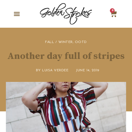
0
FALL / WINTER
,
OOTD
Another day full of stripes
BY
LUISA VERDEE
JUNE 14, 2019