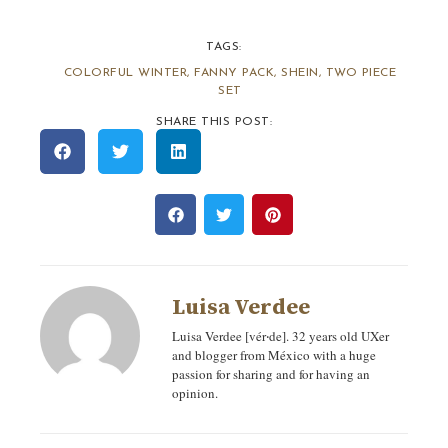
TAGS:
COLORFUL WINTER
,
FANNY PACK
,
SHEIN
,
TWO PIECE
SET
SHARE THIS POST:
Luisa Verdee
Luisa Verdee [vér‧de]. 32 years old UXer
and blogger from México with a huge
passion for sharing and for having an
opinion.