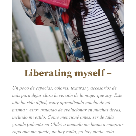
Liberating myself –
Un poco de especias, colores, texturas y accesorios de
más para dejar clara la versión de la mujer que soy. Este
año ha sido difícil, estoy aprendiendo mucho de mí
misma y estoy tratando de evolucionar en muchas áreas,
incluido mi estilo. Como mencioné antes, ser de talla
grande (además en Chile) a menudo me limita a comprar
ropa que me quede, no hay estilo, no hay moda, solo