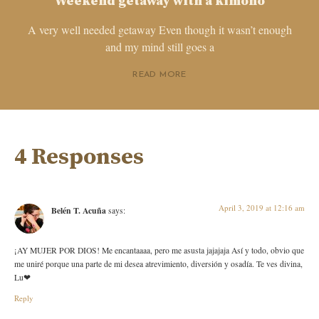
Weekend getaway with a kimono
A very well needed getaway Even though it wasn’t enough
and my mind still goes a
READ MORE
4 Responses
April 3, 2019 at 12:16 am
Belén T. Acuña
says:
¡AY MUJER POR DIOS! Me encantaaaa, pero me asusta jajajaja Así y todo, obvio que
me uniré porque una parte de mi desea atrevimiento, diversión y osadía. Te ves divina,
Lu❤
Reply