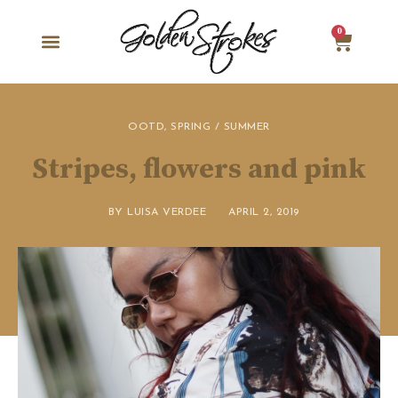
0
OOTD
,
SPRING / SUMMER
Stripes, flowers and pink
BY
LUISA VERDEE
APRIL 2, 2019