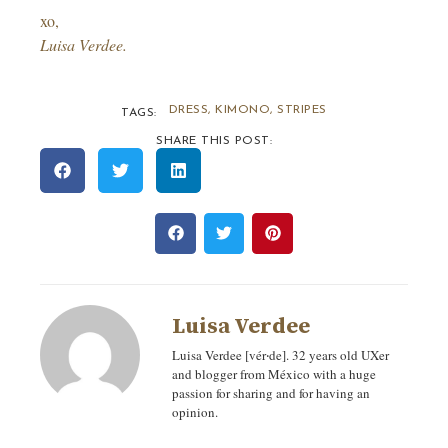
xo,
Luisa Verdee.
DRESS
,
KIMONO
,
STRIPES
TAGS:
SHARE THIS POST:
Luisa Verdee
Luisa Verdee [vér‧de]. 32 years old UXer
and blogger from México with a huge
passion for sharing and for having an
opinion.