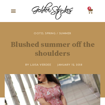
0
OOTD
,
SPRING / SUMMER
Blushed summer off the
shoulders
BY
LUISA VERDEE
JANUARY 12, 2018