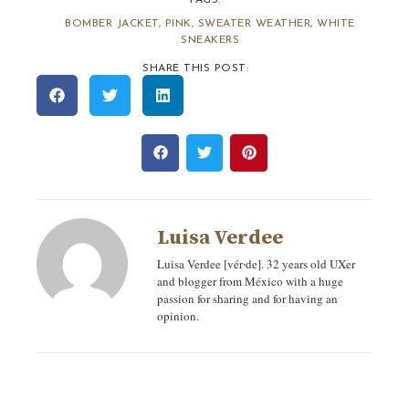
TAGS:
BOMBER JACKET
,
PINK
,
SWEATER WEATHER
,
WHITE
SNEAKERS
SHARE THIS POST:
Luisa Verdee
Luisa Verdee [vér‧de]. 32 years old UXer
and blogger from México with a huge
passion for sharing and for having an
opinion.