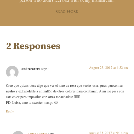
READ MORE
2 Responses
August 23, 2017 at 4:52 am
andreeavera
says:
Creo que quizas tiene algo que ver el tono de rosa que sueles usar, pues parece mas
neutro y extrapolable a un millón de otros colores para combinar.. A mi me pasa con
este color pero imposible con otras tonalidades! 🤷🏻‍♀️
PD: Luisa, amo tu sweater mango 😍
Reply
August 23, 2017 at 9:14 pm
Luisa Verdee
says: