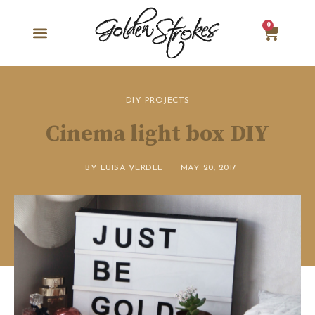
0
DIY PROJECTS
Cinema light box DIY
BY
LUISA VERDEE
MAY 20, 2017