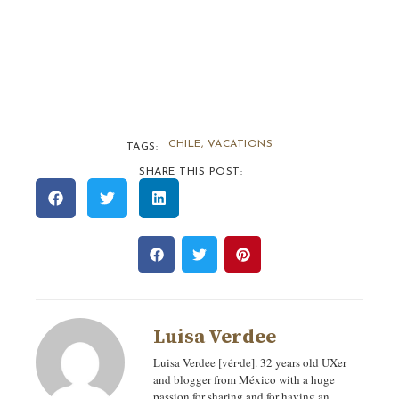
CHILE
,
VACATIONS
TAGS:
SHARE THIS POST:
Luisa Verdee
Luisa Verdee [vér‧de]. 32 years old UXer
and blogger from México with a huge
passion for sharing and for having an