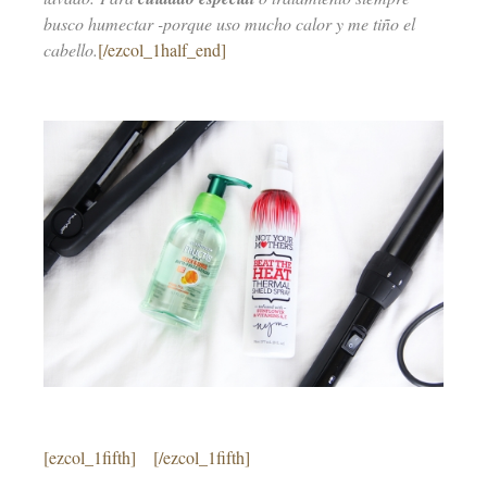
busco humectar -porque uso mucho calor y me tiño el
cabello.
[/ezcol_1half_end]
[ezcol_1fifth]
–
[/ezcol_1fifth]