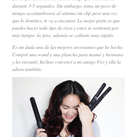
durante 3-5 segundos. Sin embargo, toma un poco de
tiempo acostumbrarse al sistema sin clip pero una vez
que lo domines, te va a encantar. La mejor parte es que
puedes hacer todo tipo de rizos y estos se sostienen por
más tiempo -lo juro, además se caliente muy rápido.
Es sin duda una de las mejores inversiones que he hecho.
Compré una wand y una plancha para mamá y hermana
y les encantó. Incluso convencí a mi amigo Vivi y ella la
adora también.