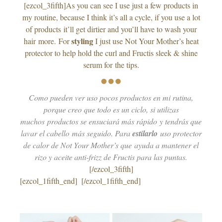
[ezcol_3fifth]As you can see I use just a few products in
my routine, because I think it’s all a cycle, if you use a lot
of products it’ll get dirtier and you’ll have to wash your
styling
hair more. For
I just use Not Your Mother’s heat
protector to help hold the curl and Fructis sleek & shine
serum for the tips.
Como pueden ver uso pocos productos en mi rutina,
porque creo que todo es un ciclo, si utilizas
muchos productos se ensuciará más rápido y tendrás que
lavar el cabello más seguido. Para
estilarlo
uso protector
de calor de Not Your Mother’s que ayuda a mantener el
rizo y aceite anti-frizz de Fructis para las puntas.
[/ezcol_3fifth]
[ezcol_1fifth_end]
–
[/ezcol_1fifth_end]