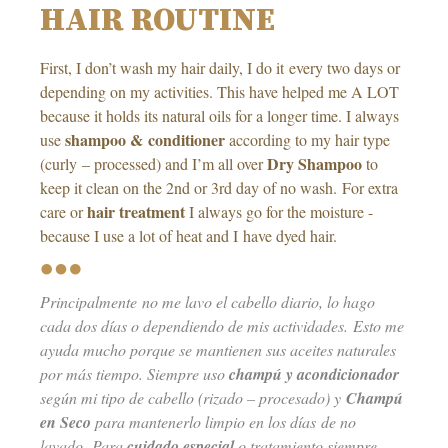
HAIR ROUTINE
First, I don’t wash my hair daily, I do it every two days or
depending on my activities. This have helped me A LOT
because it holds its natural oils for a longer time. I always
shampoo & conditioner
use
according to my hair type
Dry Shampoo
(curly – processed) and I’m all over
to
keep it clean on the 2nd or 3rd day of no wash. For extra
hair treatment
care or
I always go for the moisture -
because I use a lot of heat and I have dyed hair.
Principalmente no me lavo el cabello diario, lo hago
cada dos días o dependiendo de mis actividades. Esto me
ayuda mucho porque se mantienen sus aceites naturales
por más tiempo. Siempre uso
champú y acondicionador
según mi tipo de cabello (rizado – procesado) y
Champú
en Seco
para mantenerlo limpio en los días de no
lavado. Para
cuidado especial
o tratamiento siempre