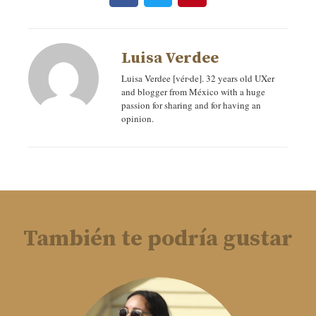
Luisa Verdee
Luisa Verdee [vér‧de]. 32 years old UXer
and blogger from México with a huge
passion for sharing and for having an
opinion.
También te podría gustar