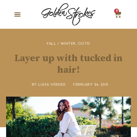
0
FALL / WINTER
,
OOTD
Layer up with tucked in
hair!
BY
LUISA VERDEE
FEBRUARY 26, 2015