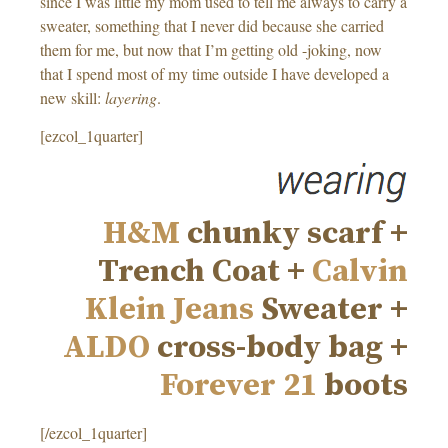
since I was little my mom used to tell me always to carry a
sweater, something that I never did because she carried
them for me, but now that I’m getting old -joking, now
that I spend most of my time outside I have developed a
new skill:
layering
.
[ezcol_1quarter]
H&M
chunky scarf +
Trench Coat +
Calvin
Klein Jeans
Sweater +
ALDO
cross-body bag +
Forever 21
boots
[/ezcol_1quarter]