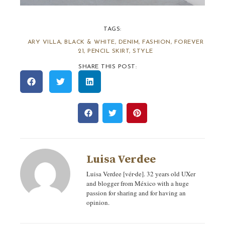
TAGS:
ARY VILLA
,
BLACK & WHITE
,
DENIM
,
FASHION
,
FOREVER
21
,
PENCIL SKIRT
,
STYLE
SHARE THIS POST:
Luisa Verdee
Luisa Verdee [vér‧de]. 32 years old UXer
and blogger from México with a huge
passion for sharing and for having an
opinion.