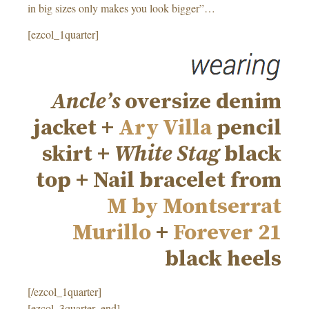
in big sizes only makes you look bigger”…
[ezcol_1quarter]
Ancle’s
oversize denim
jacket +
Ary Villa
pencil
skirt +
White Stag
black
top + Nail bracelet from
M by Montserrat
Murillo
+
Forever 21
black heels
[/ezcol_1quarter]
[ezcol_3quarter_end]