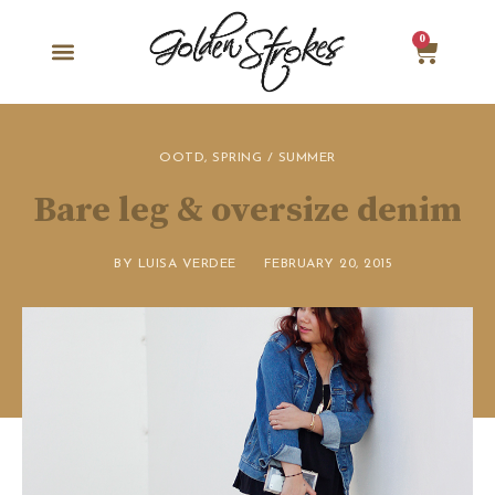
0
OOTD
,
SPRING / SUMMER
Bare leg & oversize denim
BY
LUISA VERDEE
FEBRUARY 20, 2015