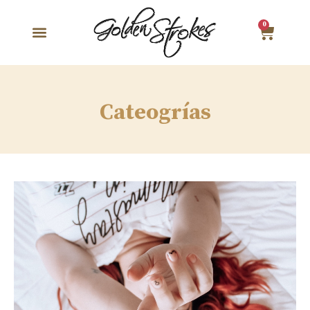
0
Cateogrías