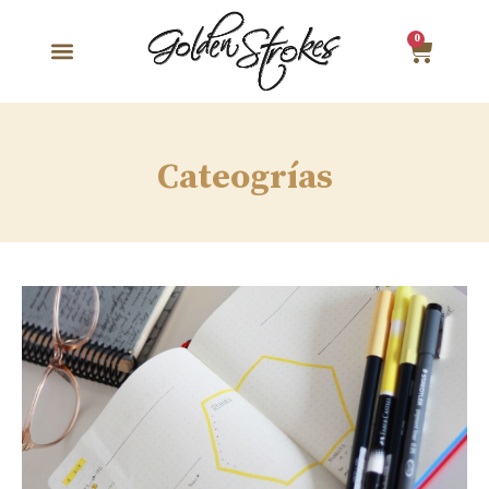
0
Cateogrías