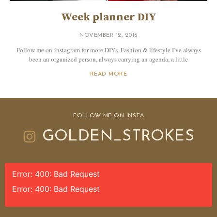
Week planner DIY
NOVEMBER 12, 2016
Follow me on instagram for more DIYs, Fashion & lifestyle I’ve always
been an organized person, always carrying an agenda, a little
READ MORE
FOLLOW ME ON INSTA
GOLDEN_STROKES
Error: 400: Bad Request
Error: 400: Bad Request