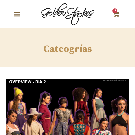
0
Cateogrías