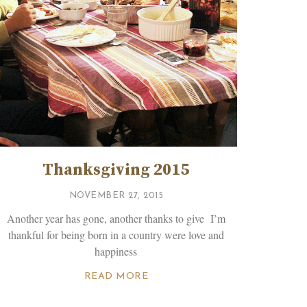
Thanksgiving 2015
NOVEMBER 27, 2015
Another year has gone, another thanks to give I’m
thankful for being born in a country were love and
happiness
READ MORE