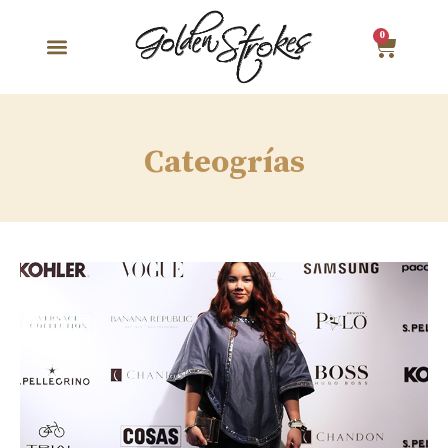
0
Cateogrías