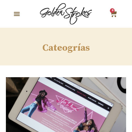
0
Cateogrías