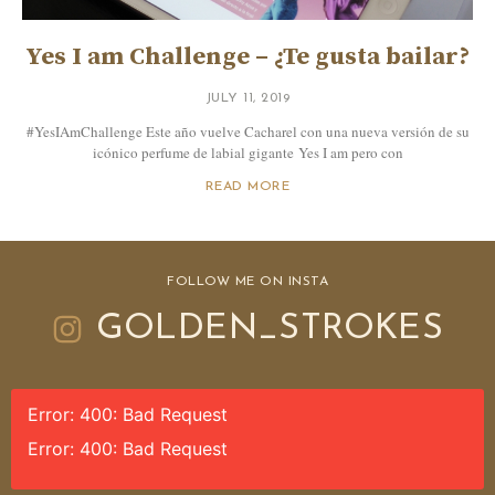
Yes I am Challenge – ¿Te gusta bailar?
JULY 11, 2019
#YesIAmChallenge Este año vuelve Cacharel con una nueva versión de su
icónico perfume de labial gigante Yes I am pero con
READ MORE
FOLLOW ME ON INSTA
GOLDEN_STROKES
Error: 400: Bad Request
Error: 400: Bad Request