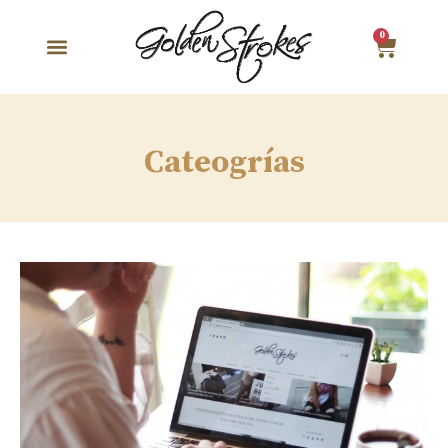
0
Cateogrías