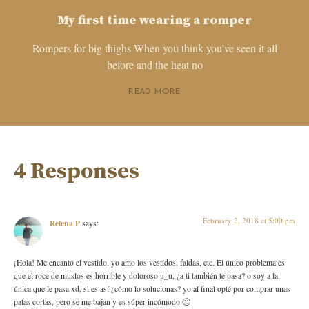
My first time wearing a romper
Rompers for big thighs When you think you’ve seen it all
before and the heat no
READ MORE
4 Responses
February 2, 2018 at 5:00 pm
Relena P
says:
¡Hola! Me encantó el vestido, yo amo los vestidos, faldas, etc. El único problema es
que el roce de muslos es horrible y doloroso u_u, ¿a ti también te pasa? o soy a la
única que le pasa xd, si es así ¿cómo lo solucionas? yo al final opté por comprar unas
patas cortas, pero se me bajan y es súper incómodo 🙁