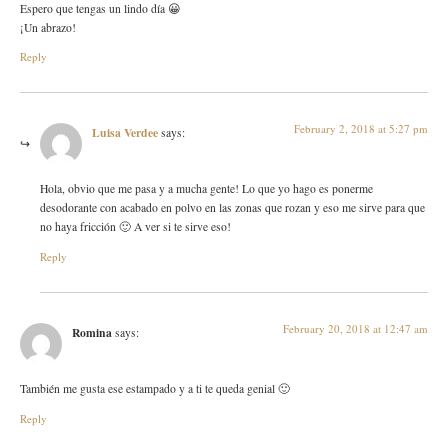
Espero que tengas un lindo día 😀
¡Un abrazo!
Reply
February 2, 2018 at 5:27 pm
Luisa Verdee
says:
Hola, obvio que me pasa y a mucha gente! Lo que yo hago es ponerme
desodorante con acabado en polvo en las zonas que rozan y eso me sirve para que
no haya fricción 🙂 A ver si te sirve eso!
Reply
February 20, 2018 at 12:47 am
Romina
says:
También me gusta ese estampado y a ti te queda genial 🙂
Reply