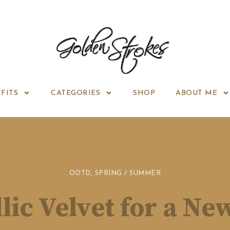
FITS
CATEGORIES
SHOP
ABOUT ME
OOTD
,
SPRING / SUMMER
lic Velvet for a Ne