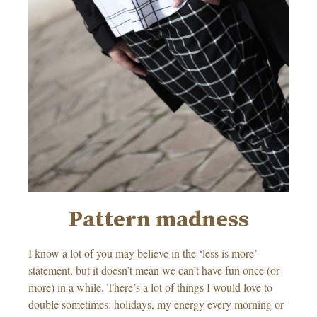
Pattern madness
I know a lot of you may believe in the ‘less is more’
statement, but it doesn’t mean we can’t have fun once (or
more) in a while. There’s a lot of things I would love to
double sometimes: holidays, my energy every morning or