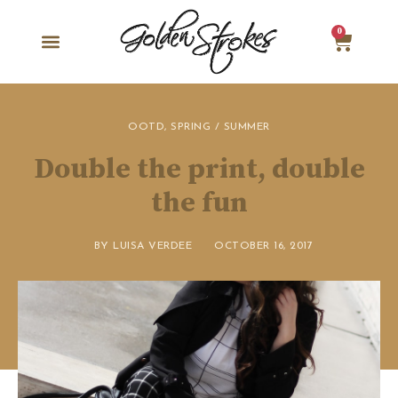
0
OOTD
,
SPRING / SUMMER
Double the print, double
the fun
BY
LUISA VERDEE
OCTOBER 16, 2017