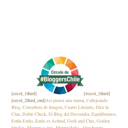
[ezcol_1third]
[/ezcol_1third]
[ezcol_2third_end]
Así piensa una mamá
,
Callejeando
Blog
,
Consultora de Imagen
,
Cuarto Literario
,
Dice la
Clau
,
Doble Check
,
El Blog del Decorador
,
Equilibramos
,
Estila Estilo
,
Estilo es Actitud
,
Geek and Chic
,
Golden
Strokes
,
Mujeres y más
,
Maternidarks
,
Que bonita
,