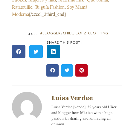
Ratatouille
,
Tu guía Fashion
,
Soy Mamá
Moderna
[/ezcol_2third_end]
#BLOGGERSCHILE
,
LOFZ CLOTHING
TAGS:
SHARE THIS POST:
Luisa Verdee
Luisa Verdee [vér‧de]. 32 years old UXer
and blogger from México with a huge
passion for sharing and for having an
opinion.