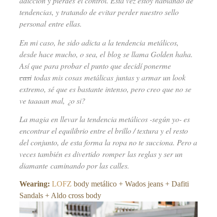
adicción y pierdes el control. Esta vez estoy hablando de
tendencias, y tratando de evitar perder nuestro sello
personal entre ellas.
En mi caso, he sido adicta a la tendencia metálicos,
desde hace mucho, o sea, el blog se llama Golden haha.
Así que para probar el punto que decidí ponerme
casi
todas mis cosas metálicas juntas y armar un look
extremo, sé que es bastante intenso, pero creo que no se
ve taaaan mal, ¿o si?
La magia en llevar la tendencia metálicos -según yo- es
encontrar el equilibrio entre el brillo / textura y el resto
del conjunto, de esta forma la ropa no te succiona. Pero a
veces también es divertido romper las reglas y ser un
diamante caminando por las calles.
Wearing:
LOFZ
body metálico + Wados jeans + Dafiti
Sandals + Aldo cross body