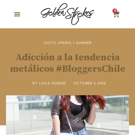
0
OOTD
,
SPRING / SUMMER
Adicción a la tendencia
metálicos #BloggersChile
BY
LUISA VERDEE
OCTOBER 3, 2016