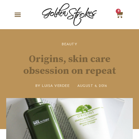
0
BEAUTY
Origins, skin care
obsession on repeat
BY
LUISA VERDEE
AUGUST 6, 2016