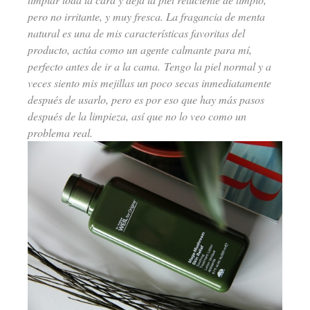
pero no irritante, y muy fresca. La fragancia de menta
natural es una de mis características favoritas del
producto, actúa como un agente calmante para mí,
perfecto antes de ir a la cama.
Tengo la piel normal y a
veces siento mis mejillas un poco secas inmediatamente
después de usarlo, pero es por eso que hay más pasos
después de la limpieza, así que no lo veo como un
problema real.