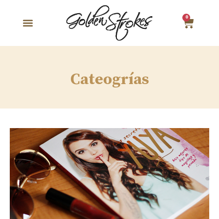
0
Cateogrías