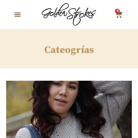
0
Cateogrías