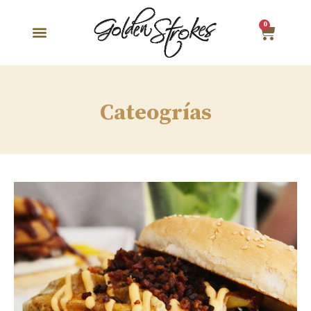
0
Cateogrías