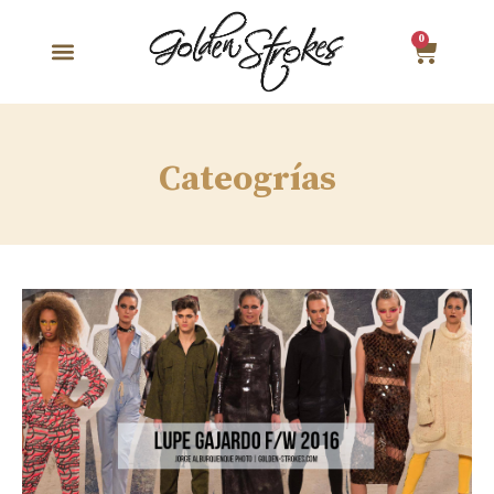
0
Cateogrías