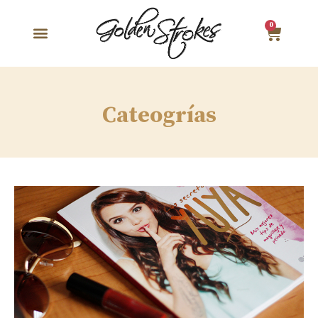
0
Cateogrías