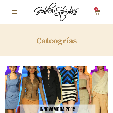
0
Cateogrías