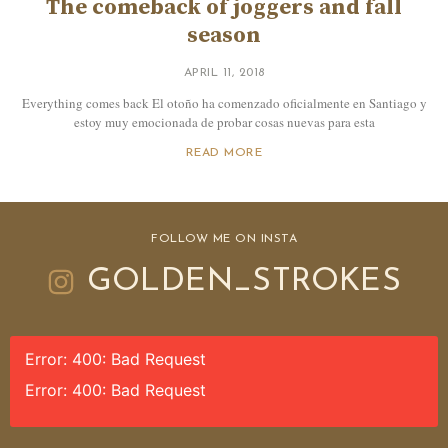
The comeback of joggers and fall
season
APRIL 11, 2018
Everything comes back El otoño ha comenzado oficialmente en Santiago y
estoy muy emocionada de probar cosas nuevas para esta
READ MORE
FOLLOW ME ON INSTA
GOLDEN_STROKES
Error: 400: Bad Request
Error: 400: Bad Request