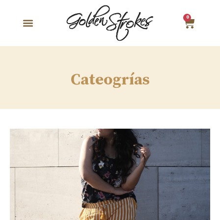
0
Cateogrías