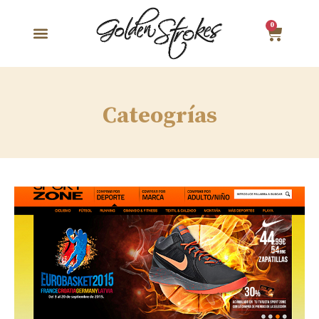
0
Cateogrías