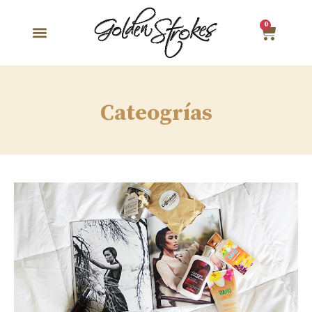
0
Cateogrías