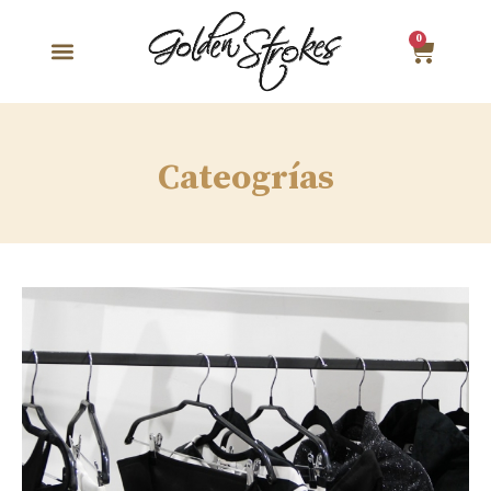
0
Cateogrías